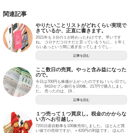
関連記事
やりたいことリストがどれくらい実現で
きているか、正直に書きます。
2021年も３分の１が終わったわけです。早いです
ね。 コロナだコロナだと言っているうちに、１年く
らいあっという間に過ぎ去ってしまうでし...
記事を読む
ここ数日の売買。やっと含み益になった
ので。
今日は700円も株価が上がったのですね！いい日でし
た。 8410セブン銀行を100株。217円で購入しまし
た。 売ったのは、19...
記事を読む
１つ売って１つ買戻し。税金のかからな
い方へお引越し。
7201日産自動車を100株売却しました。 ほとんど買
い値での売却ですが、＋420円の利益です。 ほんの