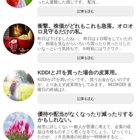
ったん避難した感じです。 配当...
記事を読む
衝撃。株価がどれもこれも急落。オロオ
ロ見守るだけの私。
昨日は下げましたね…。 昨日は１日暇をしていたの
で、相場を見ながらいろいろ買ったり売ったりした
いな～という気持ちで、９時前にはワクワク...
記事を読む
KDDIとJTを買った場合の皮算用。
KDDIかJTを買いたいです。 買うお金がないのです
が、とりあえず皮算用をしてみます。 9433KDDI 金
曜日の終値は2...
記事を読む
優待や配当がなくなったり減ったりする
かもしれない。
経営に詳しくない一般人が普通に考えて、企業の収
益は今後ものすごく悪くなるでしょう。 びっくりし
たのが、ＪＲ北海道の社員が一時帰休すると...