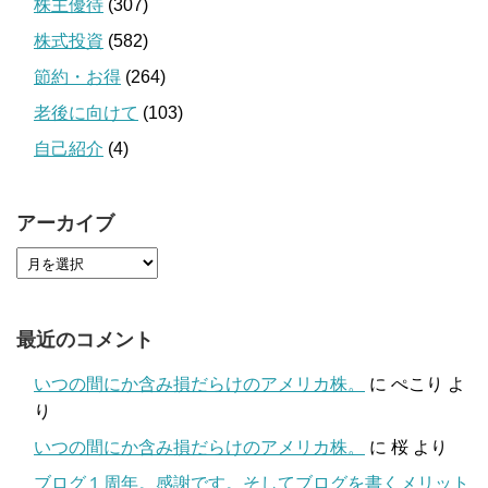
株主優待
(307)
株式投資
(582)
節約・お得
(264)
老後に向けて
(103)
自己紹介
(4)
アーカイブ
最近のコメント
いつの間にか含み損だらけのアメリカ株。
に
ぺこり
よ
り
いつの間にか含み損だらけのアメリカ株。
に
桜
より
ブログ１周年。感謝です。そしてブログを書くメリット