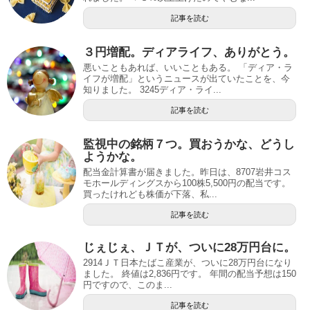
記事を読む
３円増配。ディアライフ、ありがとう。
悪いこともあれば、いいこともある。 「ディア・ラ
イフが増配」というニュースが出ていたことを、今
知りました。 3245ディア・ライ...
記事を読む
監視中の銘柄７つ。買おうかな、どうし
ようかな。
配当金計算書が届きました。昨日は、8707岩井コス
モホールディングスから100株5,500円の配当です。
買ったけれども株価が下落、私...
記事を読む
じぇじぇ、ＪＴが、ついに28万円台に。
2914ＪＴ日本たばこ産業が、ついに28万円台になり
ました。 終値は2,836円です。 年間の配当予想は150
円ですので、このま...
記事を読む