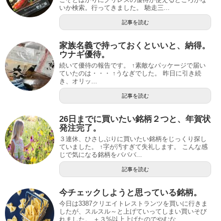
いか検索。行ってきました。 馳走三...
記事を読む
家族名義で持っておくといいと、納得。
ウナギ優待。
続いて優待の報告です。 ↑素敵なパッケージで届い
ていたのは・・・ ↑うなぎでした。 昨日に引き続
き、オリッ...
記事を読む
26日までに買いたい銘柄２つと、年賀状
発注完了。
３連休、ひさしぶりに買いたい銘柄をじっくり探し
ていました。 ↑字が汚すぎて失礼します。 こんな感
じで気になる銘柄をバババ...
記事を読む
今チェックしようと思っている銘柄。
今日は3387クリエイトレストランツを買いに行きま
したが、スルスル～と上げていってしまい買いそび
れました。 ＋３%以上上げたのでやむな...