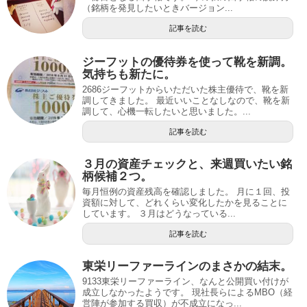
（銘柄を発見したいときバージョン...
記事を読む
ジーフットの優待券を使って靴を新調。
気持ちも新たに。
2686ジーフットからいただいた株主優待で、靴を新
調してきました。 最近いいことなしなので、靴を新
調して、心機一転したいと思いました。...
記事を読む
３月の資産チェックと、来週買いたい銘
柄候補２つ。
毎月恒例の資産残高を確認しました。 月に１回、投
資額に対して、どれくらい変化したかを見ることに
しています。 ３月はどうなっている...
記事を読む
東栄リーファーラインのまさかの結末。
9133東栄リーファーライン、なんと公開買い付けが
成立しなかったようです。 現社長らによるMBO（経
営陣が参加する買収）が不成立になっ...