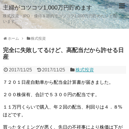
主婦がコツコツ1,000万円貯めます
株式投資・IPO・優待＆節約でコツコツ1,000万円貯めたいと思
います。
ホーム
株式投資
完全に失敗してるけど、高配当だから許せる日
産
2017/11/25
2017/11/25
株式投資
７２０１日産自動車から配当金計算書が届きました。
２００株保有、合計で５３００円の配当です。
１１万円くらいで購入、年２回の配当、利回りは４．８%
ほどです。
買ったタイミングが悪く、先日の不祥事により株価は下が