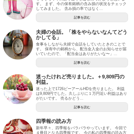
す。 まず、今の保有銘柄の含み損の状況をチェック
してみました。 含み損の率ではなく...
記事を読む
夫婦の会話。「株をやらないなんてどう
かしてる」
食事をしながら夫婦で会話をしていたときのことで
す。 保有中の銘柄から、配当金入金のお知らせが届
いていたので、「配当金はありがたいな〜」...
記事を読む
迷ったけれど売りました。＋9,809円の
利益。
迷った上で1726ビーアールHDを売りました。 利益
は9,809円でした。久しぶりに１万円近い利益はあり
がたいです。 売るかどう...
記事を読む
四季報の読み方
新年早々、四季報をパラパラやっています。 今回で
４冊目となる四季報です。 今の私の四季報の読み方