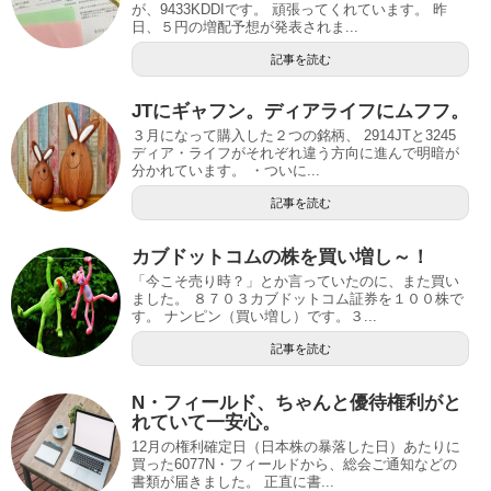
が、9433KDDIです。 頑張ってくれています。 昨
日、５円の増配予想が発表されま...
記事を読む
JTにギャフン。ディアライフにムフフ。
３月になって購入した２つの銘柄、 2914JTと3245
ディア・ライフがそれぞれ違う方向に進んで明暗が
分かれています。 ・ついに...
記事を読む
カブドットコムの株を買い増し～！
「今こそ売り時？」とか言っていたのに、また買い
ました。 ８７０３カブドットコム証券を１００株で
す。 ナンピン（買い増し）です。３...
記事を読む
N・フィールド、ちゃんと優待権利がと
れていて一安心。
12月の権利確定日（日本株の暴落した日）あたりに
買った6077N・フィールドから、総会ご通知などの
書類が届きました。 正直に書...