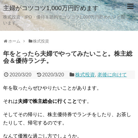
主婦がコツコツ1,000万円貯めます
株式投資・IPO・優待＆節約でコツコツ1,000万円貯めたいと思
います。
ホーム
株式投資
年をとったら夫婦でやってみたいこと。株主総
会＆優待ランチ。
2020/3/20
2020/3/20
株式投資
,
老後に向けて
年を取ったらぜひやりたいことがあります。
それは
夫婦で株主総会に行くこと
です。
そしてその帰りに、株主優待券でランチをしたり、お茶し
たりして、帰宅するのです。
なんて優雅な過ごし方でしょうか。