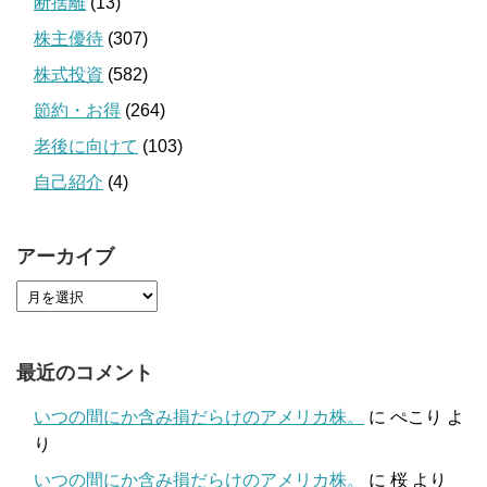
断捨離
(13)
株主優待
(307)
株式投資
(582)
節約・お得
(264)
老後に向けて
(103)
自己紹介
(4)
アーカイブ
最近のコメント
いつの間にか含み損だらけのアメリカ株。
に
ぺこり
よ
り
いつの間にか含み損だらけのアメリカ株。
に
桜
より