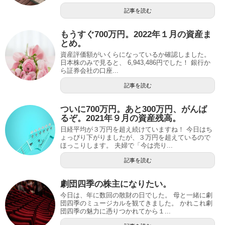
記事を読む
もうすぐ700万円。2022年１月の資産ま
とめ。
資産評価額がいくらになっているか確認しました。
日本株のみで見ると、 6,943,486円でした！ 銀行か
ら証券会社の口座...
記事を読む
ついに700万円。あと300万円、がんば
るぞ。2021年９月の資産残高。
日経平均が３万円を超え続けていますね！ 今日はち
ょっぴり下がりましたが、３万円を超えているので
ほっこりします。 夫婦で「今は売り...
記事を読む
劇団四季の株主になりたい。
今日は、年に数回の散財の日でした。 母と一緒に劇
団四季のミュージカルを観てきました。 かれこれ劇
団四季の魅力に憑りつかれてから１...