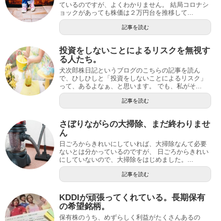
ているのですが、よくわかりません。 結局コロナシ
ョックがあっても株価は２万円台を推移して...
記事を読む
投資をしないことによるリスクを無視す
る人たち。
犬次郎株日記というブログのこちらの記事を読ん
で、ひしひしと「投資をしないことによるリスク」
って、あるよなぁ、と思います。 でも、私がそ...
記事を読む
さぼりながらの大掃除、まだ終わりませ
ん
日ごろからきれいにしていれば、大掃除なんて必要
ないとは分かっているのですが、 日ごろからきれい
にしていないので、大掃除をはじめました。...
記事を読む
KDDIが頑張ってくれている。長期保有
の希望銘柄。
保有株のうち、めずらしく利益がたくさんあるの