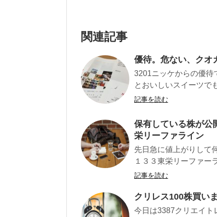
関連記事
優待。危ない、クオ
3201ニッケからの優待
とおいしいスイーツでも
記事を読む
保有している株が公
栄リーファライン
先日急に値上がりして
１３３東栄リーファーラ
記事を読む
クリレス100株買
今日は3387クリエイ