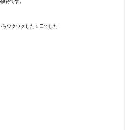
の優待です。
からワクワクした１日でした！