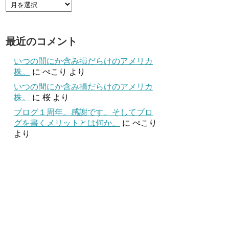
最近のコメント
いつの間にか含み損だらけのアメリカ
株。
に
ぺこり
より
いつの間にか含み損だらけのアメリカ
株。
に
桜
より
ブログ１周年。感謝です。そしてブロ
グを書くメリットとは何か。
に
ぺこり
より