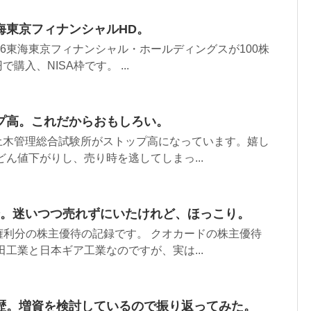
海東京フィナンシャルHD。
16東海東京フィナンシャル・ホールディングスが100株
で購入、NISA枠です。 ...
プ高。これだからおもしろい。
71土木管理総合試験所がストップ高になっています。嬉し
どん値下がりし、売り時を逃してしまっ...
円分。迷いつつ売れずにいたけれど、ほっこり。
権利分の株主優待の記録です。 クオカードの株主優待
田工業と日本ギア工業なのですが、実は...
歴。増資を検討しているので振り返ってみた。