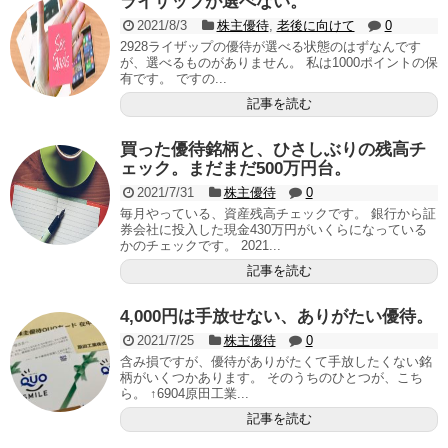
ライザップが選べない。
2021/8/3
株主優待
,
老後に向けて
0
2928ライザップの優待が選べる状態のはずなんです
が、選べるものがありません。 私は1000ポイントの保
有です。 ですの...
記事を読む
買った優待銘柄と、ひさしぶりの残高チ
ェック。まだまだ500万円台。
2021/7/31
株主優待
0
毎月やっている、資産残高チェックです。 銀行から証
券会社に投入した現金430万円がいくらになっている
かのチェックです。 2021...
記事を読む
4,000円は手放せない、ありがたい優待。
2021/7/25
株主優待
0
含み損ですが、優待がありがたくて手放したくない銘
柄がいくつかあります。 そのうちのひとつが、こち
ら。 ↑6904原田工業...
記事を読む