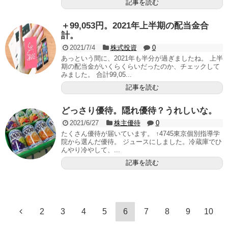
記事を読む
＋99,053円。2021年上半期の配当金合
計。
2021/7/4
株式投資
0
あっという間に、2021年も半分が過ぎましたね。 上半
期の配当金がいくらくらいだったのか、チェックして
みました。 合計99,05...
記事を読む
どっさり優待。隠れ優待？うれしいな。
2021/6/27
株主優待
0
たくさん優待が届いています。 ↑4745東京個別指導学
院から選んだ優待。 ジュースにしました。冷蔵庫でひ
んやり冷やして、...
記事を読む
2
3
4
5
6
7
8
9
10