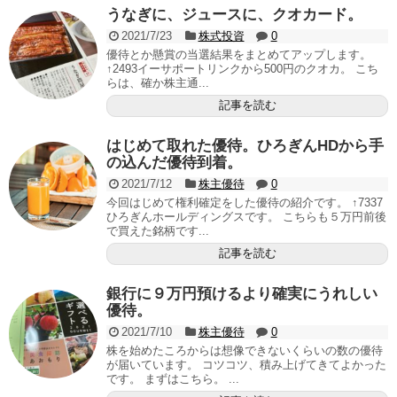
うなぎに、ジュースに、クオカード。
2021/7/23
株式投資
0
優待とか懸賞の当選結果をまとめてアップします。
↑2493イーサポートリンクから500円のクオカ。 こち
らは、確か株主通...
記事を読む
はじめて取れた優待。ひろぎんHDから手
の込んだ優待到着。
2021/7/12
株主優待
0
今回はじめて権利確定をした優待の紹介です。 ↑7337
ひろぎんホールディングスです。 こちらも５万円前後
で買えた銘柄です...
記事を読む
銀行に９万円預けるより確実にうれしい
優待。
2021/7/10
株主優待
0
株を始めたころからは想像できないくらいの数の優待
が届いています。 コツコツ、積み上げてきてよかった
です。 まずはこちら。 ...