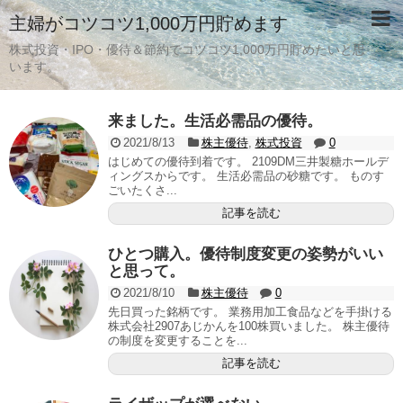
主婦がコツコツ1,000万円貯めます
株式投資・IPO・優待＆節約でコツコツ1,000万円貯めたいと思
います。
来ました。生活必需品の優待。
2021/8/13
株主優待
,
株式投資
0
はじめての優待到着です。 2109DM三井製糖ホールデ
ィングスからです。 生活必需品の砂糖です。 ものす
ごいたくさ...
記事を読む
ひとつ購入。優待制度変更の姿勢がいい
と思って。
2021/8/10
株主優待
0
先日買った銘柄です。 業務用加工食品などを手掛ける
株式会社2907あじかんを100株買いました。 株主優待
の制度を変更することを...
記事を読む